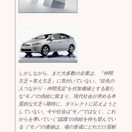
しかしながら、まだ大多数の企業は、『仲間
欠乏＝答え欠乏』に気付いていない。”目先の
人つながり・仲間充足”を付加価値とする新た
な”モノ”の供給に留まり、現代社会が求める本
質的な欠乏≒期待に、ダイレクトに応えようと
していない。今や社会は”モノ”ではなく、これ
からを導いていく”認識”の供給を待ち望んでい
る（”モノ”の価値は、場の形成にどれだけ貢献