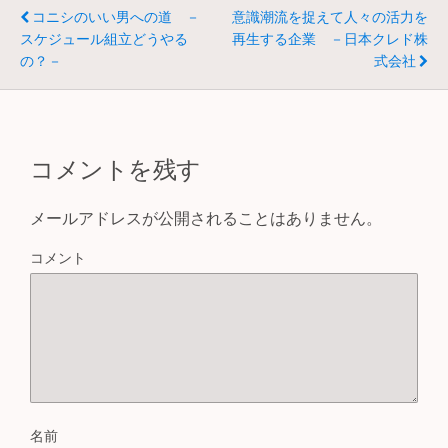
b
コニシのいい男への道 －
意識潮流を捉えて人々の活力を
o
スケジュール組立どうやる
再生する企業 －日本クレド株
の？－
式会社
o
k
コメントを残す
メールアドレスが公開されることはありません。
コメント
名前