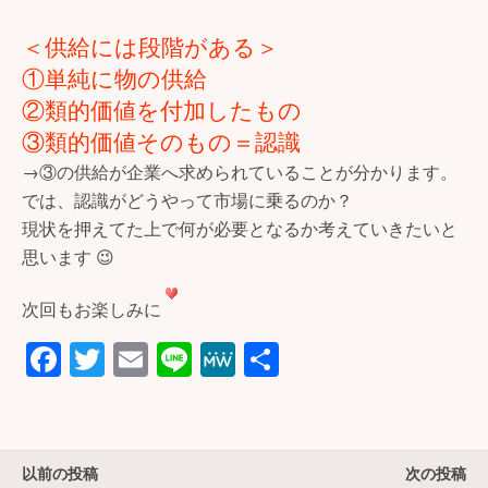
＜供給には段階がある＞
①単純に物の供給
②類的価値を付加したもの
③類的価値そのもの＝認識
→③の供給が企業へ求められていることが分かります。
では、認識がどうやって市場に乗るのか？
現状を押えてた上で何が必要となるか考えていきたいと
思います 😉
次回もお楽しみに
F
T
E
Li
M
共
a
wi
m
n
e
有
c
tt
ail
e
W
e
er
e
以前の投稿
次の投稿