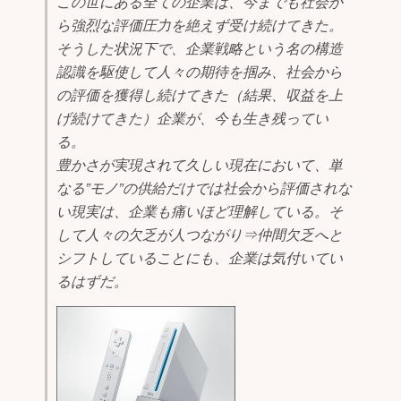
この世にある全ての企業は、今までも社会か
ら強烈な評価圧力を絶えず受け続けてきた。
そうした状況下で、企業戦略という名の構造
認識を駆使して人々の期待を掴み、社会から
の評価を獲得し続けてきた（結果、収益を上
げ続けてきた）企業が、今も生き残ってい
る。
豊かさが実現されて久しい現在において、単
なる”モノ”の供給だけでは社会から評価されな
い現実は、企業も痛いほど理解している。そ
して人々の欠乏が人つながり⇒仲間欠乏へと
シフトしていることにも、企業は気付いてい
るはずだ。