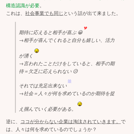
構造認識が必要
。
これは、
社会事業でも同じ
という話が出て来ました。
期待に応えると相手が喜ぶ 😀
→相手が喜んでくれると自分も嬉しい、活力
が湧く
→言われたことだけをしていると、相手の期
待＝欠乏に応えられない 😥
それでは充足出来ない
→社会＝人々が何を求めているのか期待を捉
え掴んでいく必要がある。
逆に、
ココが分からない企業は淘汰されていきます。
で
は、人々は何を求めているのでしょうか？