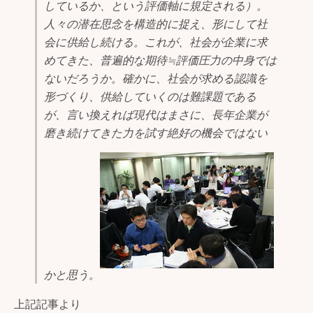
しているか、という評価軸に規定される）。
人々の潜在思念を構造的に捉え、形にして社
会に供給し続ける。これが、社会が企業に求
めてきた、普遍的な期待≒評価圧力の中身では
ないだろうか。確かに、社会が求める認識を
形づくり、供給していくのは難課題である
が、言い換えれば現代はまさに、長年企業が
磨き続けてきた力を試す絶好の機会ではない
かと思う。
上記記事より