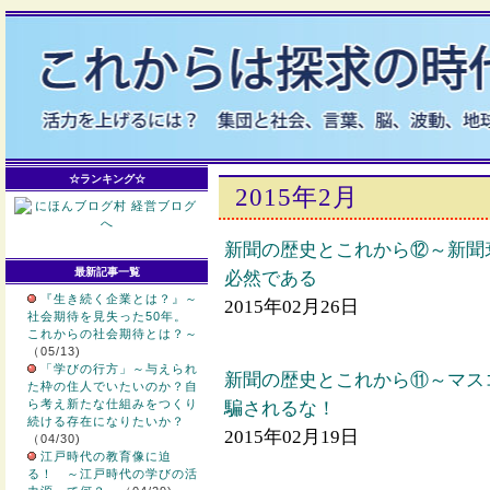
☆ランキング☆
2015年2月
新聞の歴史とこれから⑫～新聞
最新記事一覧
必然である
『生き続く企業とは？』～
2015年02月26日
社会期待を見失った50年。
これからの社会期待とは？～
（05/13)
「学びの行方」～与えられ
新聞の歴史とこれから⑪～マス
た枠の住人でいたいのか？自
ら考え新たな仕組みをつくり
騙されるな！
続ける存在になりたいか？
2015年02月19日
（04/30)
江戸時代の教育像に迫
る！ ～江戸時代の学びの活