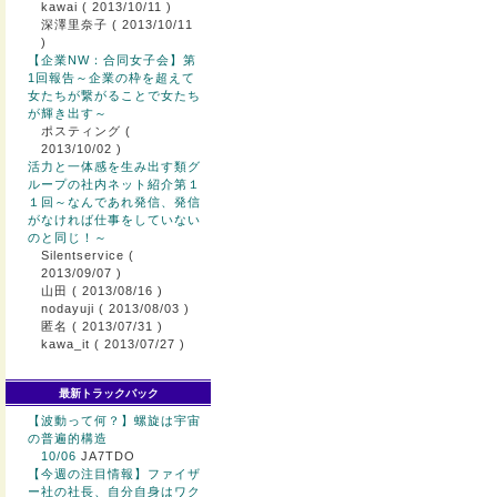
kawai
( 2013/10/11 )
深澤里奈子
( 2013/10/11
)
【企業NW：合同女子会】第
1回報告～企業の枠を超えて
女たちが繋がることで女たち
が輝き出す～
ポスティング
(
2013/10/02 )
活力と一体感を生み出す類グ
ループの社内ネット紹介第１
１回～なんであれ発信、発信
がなければ仕事をしていない
のと同じ！～
Silentservice
(
2013/09/07 )
山田
( 2013/08/16 )
nodayuji
( 2013/08/03 )
匿名
( 2013/07/31 )
kawa_it
( 2013/07/27 )
最新トラックバック
【波動って何？】螺旋は宇宙
の普遍的構造
10/06
JA7TDO
【今週の注目情報】ファイザ
ー社の社長、自分自身はワク