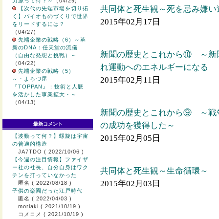
力源って何？～
（04/29)
共同体と死生観～死を忌み嫌い
【次代の先端市場を切り拓
く】バイオものづくりで世界
2015年02月17日
をリードするには？
（04/27)
先端企業の戦略（6）～革
新のDNA：任天堂の流儀
新聞の歴史とこれから⑩ ～新
（自由な発想と挑戦）～
（04/22)
れ運動へのエネルギーになる
先端企業の戦略（5）
2015年02月11日
～・よろづ屋
『TOPPAN』：技術と人脈
を活かした事業拡大・～
（04/13)
新聞の歴史とこれから⑨ ～戦
の成功を獲得した～
最新コメント
【波動って何？】螺旋は宇宙
2015年02月05日
の普遍的構造
JA7TDO
( 2022/10/06 )
【今週の注目情報】ファイザ
ー社の社長、自分自身はワク
共同体と死生観～生命循環～
チンを打っていなかった
2015年02月03日
匿名
( 2022/08/18 )
子供の楽園だった江戸時代
匿名
( 2022/04/03 )
moriaki
( 2021/10/19 )
コメコメ
( 2021/10/19 )