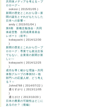
共同体メディアを考える～プ
ロローグ～
ookosi
( 2015/01/05 )
新聞の歴史とこれから③～新
聞の誕生とそれがもたらした
日本への影響～
andy
( 2015/01/04 )
第6期 新概念勉強会・共同
体経営塾 合同成果発表会
レポート（前半）
kobayashi
( 2014/12/30
)
新聞の歴史とこれから①～プ
ロローグ：専業でも政治主張
でもない、企業発の新聞が新
しい～
kobayashi
( 2014/12/25
)
成功を導く確かな理論～共同
体類グループの事例32～他
部門への応援人材、どう考え
る？～
Johnd768
( 2014/07/22 )
通りすがり
( 2013/11/05
)
通りがけ
( 2013/10/20 )
日本の農業の可能性はどこに
あるのか？（後編）