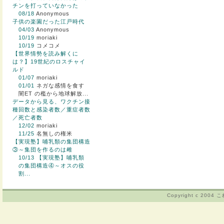
チンを打っていなかった
08/18
Anonymous
子供の楽園だった江戸時代
04/03
Anonymous
10/19
moriaki
10/19
コメコメ
【世界情勢を読み解くに
は？】19世紀のロスチャイ
ルド
01/07
moriaki
01/01
ネガな感情を食す
闇ET の檻から地球解放...
データから見る、ワクチン接
種回数と感染者数／重症者数
／死亡者数
12/02
moriaki
11/25
名無しの権米
【実現塾】哺乳類の集団構造
③～集団を作るのは雌
10/13
【実現塾】哺乳類
の集団構造④～オスの役
割...
Copyright c 2004