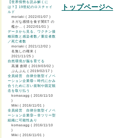
【世界情勢を読み解くに
トップページへ
は？】19世紀のロスチャイ
ルド
moriaki
( 2022/01/07 )
ネガな感情を食す闇ET の
檻か...
( 2022/01/01 )
データから見る、ワクチン接
種回数と感染者数／重症者数
／死亡者数
moriaki
( 2021/12/02 )
名無しの権米
(
2021/11/25 )
自然環境が脳を育てる
高瀬 創研
( 2019/03/02 )
ぷんぷん
( 2019/02/17 )
全員経営 自律分散型イノベ
ーション企業⑩～時代にかみ
合うために古い規制や固定観
念を取り払う
komasagg
( 2016/11/10
)
Miki
( 2016/11/01 )
全員経営 自律分散型イノベ
ーション企業⑨～非ツリー型
組織に可能性あり
komasagg
( 2016/11/10
)
Miki
( 2016/11/01 )