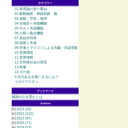
カテゴリー
01.新理論の塗り重ね
02.駆動物質・神経回路・脳
03.波動、宇宙・地球
04.生物史＝本能機能
05.サル＝共認機能
06.人類＝観念機能
07.原始共同体
08.国家と市場
09.学者とマスコミによる洗脳・共認支配
10.意識潮流
11.世界情勢
12.共同体社会の実現
13.時事
14.その他
3.活力ある企業にするには？
コロナワクチン
ブックマーク
感謝の心を育むには
Archives
[+]
2023
(25)
[+]
2022
(122)
[+]
2021
(97)
[+]
2020
(71)
[+]
2019
(53)