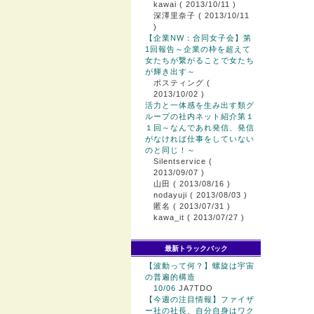
kawai
( 2013/10/11 )
深澤里奈子
( 2013/10/11
)
【企業NW：合同女子会】第
1回報告～企業の枠を超えて
女たちが繋がることで女たち
が輝き出す～
ポスティング
(
2013/10/02 )
活力と一体感を生み出す類グ
ループの社内ネット紹介第１
１回～なんであれ発信、発信
がなければ仕事をしていない
のと同じ！～
Silentservice
(
2013/09/07 )
山田
( 2013/08/16 )
nodayuji
( 2013/08/03 )
匿名
( 2013/07/31 )
kawa_it
( 2013/07/27 )
最新トラックバック
【波動って何？】螺旋は宇宙
の普遍的構造
10/06
JA7TDO
【今週の注目情報】ファイザ
ー社の社長、自分自身はワク