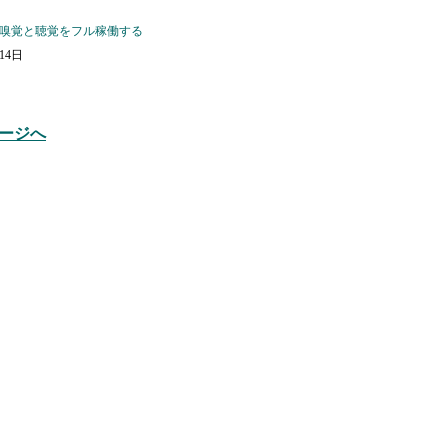
嗅覚と聴覚をフル稼働する
月14日
ージへ