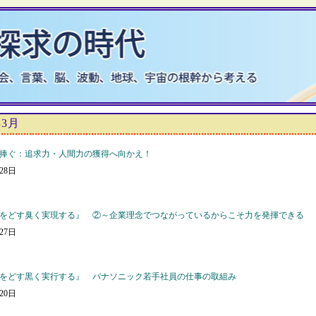
年3月
捧ぐ：追求力・人間力の獲得へ向かえ！
月28日
をどす臭く実現する』 ②～企業理念でつながっているからこそ力を発揮できる
月27日
をどす黒く実行する』 パナソニック若手社員の仕事の取組み
月20日