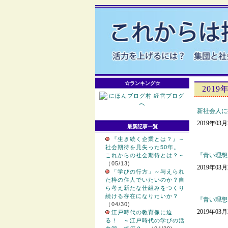
☆ランキング☆
2019
新社会人に
2019年03
最新記事一覧
『生き続く企業とは？』～
社会期待を見失った50年。
『青い理想
これからの社会期待とは？～
（05/13)
2019年03
「学びの行方」～与えられ
た枠の住人でいたいのか？自
ら考え新たな仕組みをつくり
続ける存在になりたいか？
『青い理想
（04/30)
2019年03
江戸時代の教育像に迫
る！ ～江戸時代の学びの活