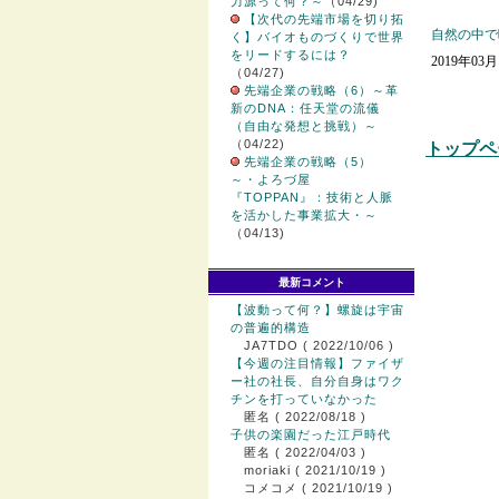
力源って何？～
（04/29)
【次代の先端市場を切り拓
自然の中で
く】バイオものづくりで世界
をリードするには？
2019年03
（04/27)
先端企業の戦略（6）～革
新のDNA：任天堂の流儀
（自由な発想と挑戦）～
（04/22)
トップペ
先端企業の戦略（5）
～・よろづ屋
『TOPPAN』：技術と人脈
を活かした事業拡大・～
（04/13)
最新コメント
【波動って何？】螺旋は宇宙
の普遍的構造
JA7TDO
( 2022/10/06 )
【今週の注目情報】ファイザ
ー社の社長、自分自身はワク
チンを打っていなかった
匿名
( 2022/08/18 )
子供の楽園だった江戸時代
匿名
( 2022/04/03 )
moriaki
( 2021/10/19 )
コメコメ
( 2021/10/19 )