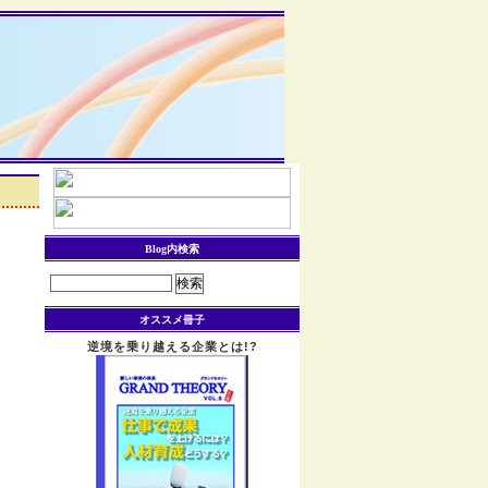
Blog内検索
検
索:
オススメ冊子
逆境を乗り越える企業とは!?