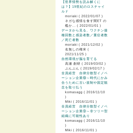
【世界情勢を読み解くに
は？】19世紀のロスチャイ
ルド
moriaki
( 2022/01/07 )
ネガな感情を食す闇ET の
檻か...
( 2022/01/01 )
データから見る、ワクチン接
種回数と感染者数／重症者数
／死亡者数
moriaki
( 2021/12/02 )
名無しの権米
(
2021/11/25 )
自然環境が脳を育てる
高瀬 創研
( 2019/03/02 )
ぷんぷん
( 2019/02/17 )
全員経営 自律分散型イノベ
ーション企業⑩～時代にかみ
合うために古い規制や固定観
念を取り払う
komasagg
( 2016/11/10
)
Miki
( 2016/11/01 )
全員経営 自律分散型イノベ
ーション企業⑨～非ツリー型
組織に可能性あり
komasagg
( 2016/11/10
)
Miki
( 2016/11/01 )