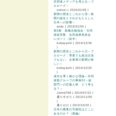
共同体メディアを考える～プ
ロローグ～
ookosi
( 2015/01/05 )
新聞の歴史とこれから③～新
聞の誕生とそれがもたらした
日本への影響～
andy
( 2015/01/04 )
第6期 新概念勉強会・共同
体経営塾 合同成果発表会
レポート（前半）
kobayashi
( 2014/12/30
)
新聞の歴史とこれから①～プ
ロローグ：専業でも政治主張
でもない、企業発の新聞が新
しい～
kobayashi
( 2014/12/25
)
成功を導く確かな理論～共同
体類グループの事例32～他
部門への応援人材、どう考え
る？～
Johnd768
( 2014/07/22 )
通りすがり
( 2013/11/05
)
通りがけ
( 2013/10/20 )
日本の農業の可能性はどこに
あるのか？（後編）