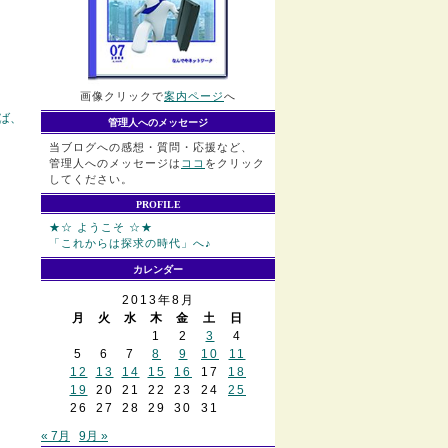
画像クリックで
案内ページ
へ
ば、
管理人へのメッセージ
当ブログへの感想・質問・応援など、
管理人へのメッセージは
ココ
をクリック
してください。
PROFILE
★☆ ようこそ ☆★
「これからは探求の時代」へ♪
カレンダー
2013年8月
月
火
水
木
金
土
日
1
2
3
4
5
6
7
8
9
10
11
12
13
14
15
16
17
18
19
20
21
22
23
24
25
26
27
28
29
30
31
« 7月
9月 »