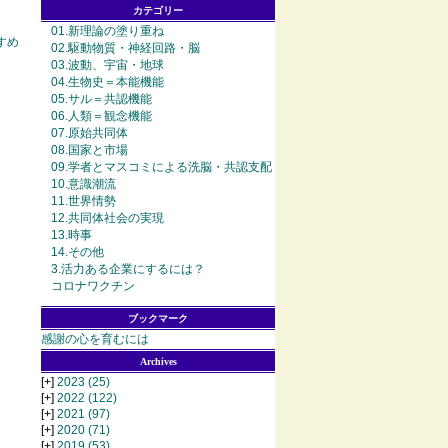
カテゴリー
01.新理論の塗り重ね
すめ
02.駆動物質・神経回路・脳
03.波動、宇宙・地球
04.生物史＝本能機能
05.サル＝共認機能
06.人類＝観念機能
07.原始共同体
08.国家と市場
09.学者とマスコミによる洗脳・共認支配
10.意識潮流
11.世界情勢
12.共同体社会の実現
13.時事
14.その他
3.活力ある企業にするには？
コロナワクチン
ブックマーク
感謝の心を育むには
Archives
[+]
2023
(25)
[+]
2022
(122)
[+]
2021
(97)
[+]
2020
(71)
[+]
2019
(53)