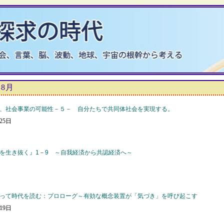
年8月
、社会事業の可能性－５－ 自分たちで共同体社会を実現する。
月25日
を生き抜く』1－9 ～自我経済から共認経済へ～
って時代を読む：プロローグ～有効な概念装置が「気づき」を呼び起こす
月19日