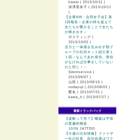
kawai
( 2013/10/11 )
深澤里奈子
( 2013/10/11
)
【企業NW：合同女子会】第
1回報告～企業の枠を超えて
女たちが繋がることで女たち
が輝き出す～
ポスティング
(
2013/10/02 )
活力と一体感を生み出す類グ
ループの社内ネット紹介第１
１回～なんであれ発信、発信
がなければ仕事をしていない
のと同じ！～
Silentservice
(
2013/09/07 )
山田
( 2013/08/16 )
nodayuji
( 2013/08/03 )
匿名
( 2013/07/31 )
kawa_it
( 2013/07/27 )
最新トラックバック
【波動って何？】螺旋は宇宙
の普遍的構造
10/06
JA7TDO
【今週の注目情報】ファイザ
ー社の社長、自分自身はワク