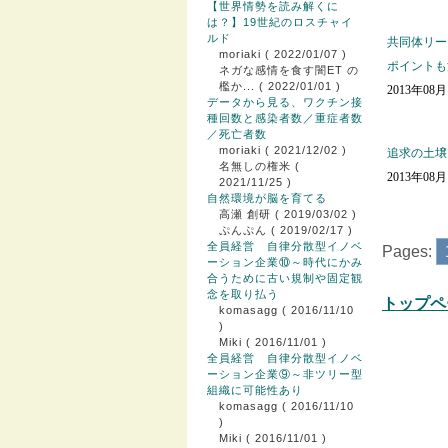
【世界情勢を読み解くに
は？】19世紀のロスチャイ
ルド
共同体リー
moriaki
( 2022/01/07 )
ポイントも
ネガな感情を食す闇ET の
檻か...
( 2022/01/01 )
2013年08
データから見る、ワクチン接
種回数と感染者数／重症者数
／死亡者数
moriaki
( 2021/12/02 )
追求の土壌
名無しの権米
(
2013年08
2021/11/25 )
自然環境が脳を育てる
高瀬 創研
( 2019/03/02 )
ぷんぷん
( 2019/02/17 )
全員経営 自律分散型イノベ
Pages:
ーション企業⑩～時代にかみ
合うために古い規制や固定観
念を取り払う
トップペ
komasagg
( 2016/11/10
)
Miki
( 2016/11/01 )
全員経営 自律分散型イノベ
ーション企業⑨～非ツリー型
組織に可能性あり
komasagg
( 2016/11/10
)
Miki
( 2016/11/01 )