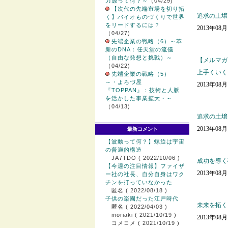
力源って何？～
（04/29)
【次代の先端市場を切り拓
追求の土壌
く】バイオものづくりで世界
をリードするには？
2013年08
（04/27)
先端企業の戦略（6）～革
新のDNA：任天堂の流儀
（自由な発想と挑戦）～
【メルマガ
（04/22)
上手くいく
先端企業の戦略（5）
～・よろづ屋
2013年08
『TOPPAN』：技術と人脈
を活かした事業拡大・～
（04/13)
追求の土壌
2013年08
最新コメント
【波動って何？】螺旋は宇宙
の普遍的構造
JA7TDO
( 2022/10/06 )
成功を導く
【今週の注目情報】ファイザ
2013年08
ー社の社長、自分自身はワク
チンを打っていなかった
匿名
( 2022/08/18 )
子供の楽園だった江戸時代
未来を拓く
匿名
( 2022/04/03 )
moriaki
( 2021/10/19 )
2013年08
コメコメ
( 2021/10/19 )