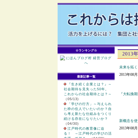
☆ランキング☆
2013
未来を拓く
2013年08
最新記事一覧
『生き続く企業とは？』～
社会期待を見失った50年。
『大転換期
これからの社会期待とは？～
（05/13)
「学びの行方」～与えられ
た枠の住人でいたいのか？自
ら考え新たな仕組みをつくり
続ける存在になりたいか？
新概念を使
（04/30)
2013年08
江戸時代の教育像に迫
る！ ～江戸時代の学びの活