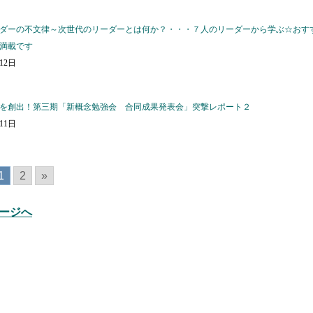
ダーの不文律～次世代のリーダーとは何か？・・・７人のリーダーから学ぶ☆おす
満載です
月12日
を創出！第三期「新概念勉強会 合同成果発表会」突撃レポート２
月11日
1
2
»
ージへ