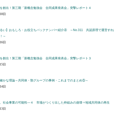
を創出！第三期「新概念勉強会 合同成果発表会」突撃レポート４
月18日
るい】おもしろ・お役立ちバックナンバー紹介④ ～No.311 共認原理で運営すれ
！～
月16日
を創出！第三期「新概念勉強会 合同成果発表会」突撃レポート３
月15日
確かな理論～共同体・類グループの事例・これまでのまとめ⑤～
月14日
、社会事業の可能性―４ 市場がつくり出した枠組みの崩壊⇒地域共同体の再生
月13日