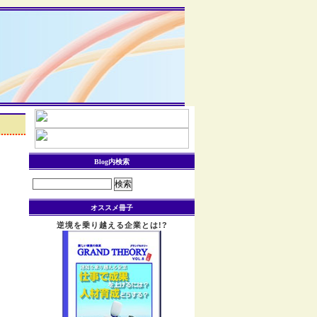
Blog内検索
検
索:
オススメ冊子
逆境を乗り越える企業とは!?