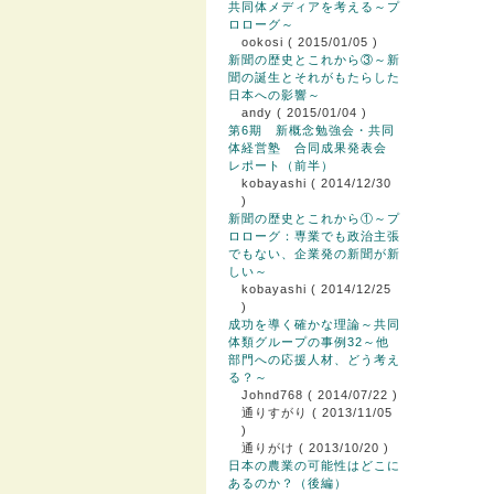
共同体メディアを考える～プ
ロローグ～
ookosi
( 2015/01/05 )
新聞の歴史とこれから③～新
聞の誕生とそれがもたらした
日本への影響～
andy
( 2015/01/04 )
第6期 新概念勉強会・共同
体経営塾 合同成果発表会
レポート（前半）
kobayashi
( 2014/12/30
)
新聞の歴史とこれから①～プ
ロローグ：専業でも政治主張
でもない、企業発の新聞が新
しい～
kobayashi
( 2014/12/25
)
成功を導く確かな理論～共同
体類グループの事例32～他
部門への応援人材、どう考え
る？～
Johnd768
( 2014/07/22 )
通りすがり
( 2013/11/05
)
通りがけ
( 2013/10/20 )
日本の農業の可能性はどこに
あるのか？（後編）