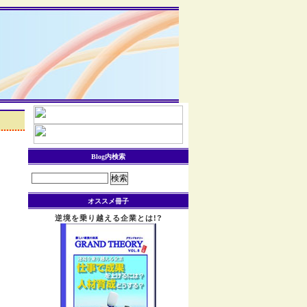
Blog内検索
検
索:
オススメ冊子
逆境を乗り越える企業とは!?