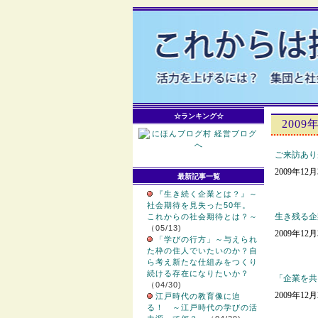
☆ランキング☆
2009
ご来訪あり
2009年12
最新記事一覧
『生き続く企業とは？』～
社会期待を見失った50年。
生き残る企
これからの社会期待とは？～
（05/13)
2009年12
「学びの行方」～与えられ
た枠の住人でいたいのか？自
ら考え新たな仕組みをつくり
続ける存在になりたいか？
「企業を共
（04/30)
2009年12
江戸時代の教育像に迫
る！ ～江戸時代の学びの活