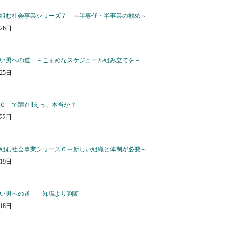
組む社会事業シリーズ７ ～半専任・半事業の勧め～
月26日
い男への道 －こまめなスケジュール組み立てを－
月25日
０」で躍進!!えっ、本当か？
月22日
組む社会事業シリーズ６～新しい組織と体制が必要～
月19日
い男への道 －知識より判断－
月18日