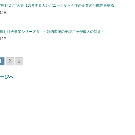
“熊野英介”氏著【思考するカンパニー】から今後の企業の可能性を探る
月15日
組む社会事業シリーズ５ ～類的市場の実現こそが最大の答え～
月12日
1
2
»
ージへ