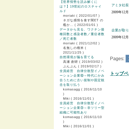
【世界情勢を読み解くに
アミタ社長
は？】19世紀のロスチャイ
ルド
2009年12
moriaki
( 2022/01/07 )
ネガな感情を食す闇ET の
檻か...
( 2022/01/01 )
データから見る、ワクチン接
企業が取り
種回数と感染者数／重症者数
2009年12
／死亡者数
moriaki
( 2021/12/02 )
名無しの権米
(
2021/11/25 )
自然環境が脳を育てる
Pages:
高瀬 創研
( 2019/03/02 )
ぷんぷん
( 2019/02/17 )
全員経営 自律分散型イノベ
トップペ
ーション企業⑩～時代にかみ
合うために古い規制や固定観
念を取り払う
komasagg
( 2016/11/10
)
Miki
( 2016/11/01 )
全員経営 自律分散型イノベ
ーション企業⑨～非ツリー型
組織に可能性あり
komasagg
( 2016/11/10
)
Miki
( 2016/11/01 )