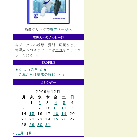
画像クリックで
案内ページ
へ
管理人へのメッセージ
当ブログへの感想・質問・応援など、
管理人へのメッセージは
ココ
をクリック
してください。
PROFILE
★☆ ようこそ ☆★
「これからは探求の時代」へ♪
カレンダー
2009年12月
月
火
水
木
金
土
日
1
2
3
4
5
6
7
8
9
10
11
12
13
14
15
16
17
18
19
20
21
22
23
24
25
26
27
28
29
30
31
« 11月
1月 »