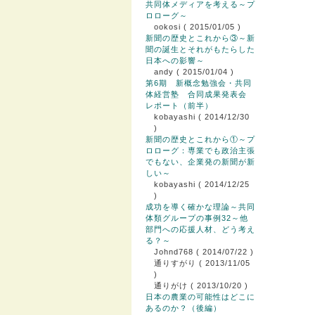
共同体メディアを考える～プ
ロローグ～
ookosi
( 2015/01/05 )
新聞の歴史とこれから③～新
聞の誕生とそれがもたらした
日本への影響～
andy
( 2015/01/04 )
第6期 新概念勉強会・共同
体経営塾 合同成果発表会
レポート（前半）
kobayashi
( 2014/12/30
)
新聞の歴史とこれから①～プ
ロローグ：専業でも政治主張
でもない、企業発の新聞が新
しい～
kobayashi
( 2014/12/25
)
成功を導く確かな理論～共同
体類グループの事例32～他
部門への応援人材、どう考え
る？～
Johnd768
( 2014/07/22 )
通りすがり
( 2013/11/05
)
通りがけ
( 2013/10/20 )
日本の農業の可能性はどこに
あるのか？（後編）