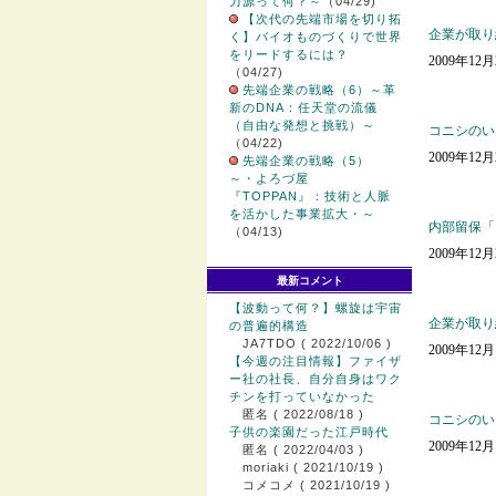
力源って何？～
（04/29)
【次代の先端市場を切り拓
企業が取り
く】バイオものづくりで世界
をリードするには？
2009年12
（04/27)
先端企業の戦略（6）～革
新のDNA：任天堂の流儀
（自由な発想と挑戦）～
コニシのい
（04/22)
2009年12
先端企業の戦略（5）
～・よろづ屋
『TOPPAN』：技術と人脈
を活かした事業拡大・～
内部留保「
（04/13)
2009年12
最新コメント
【波動って何？】螺旋は宇宙
企業が取り
の普遍的構造
JA7TDO
( 2022/10/06 )
2009年12
【今週の注目情報】ファイザ
ー社の社長、自分自身はワク
チンを打っていなかった
匿名
( 2022/08/18 )
コニシのい
子供の楽園だった江戸時代
2009年12
匿名
( 2022/04/03 )
moriaki
( 2021/10/19 )
コメコメ
( 2021/10/19 )