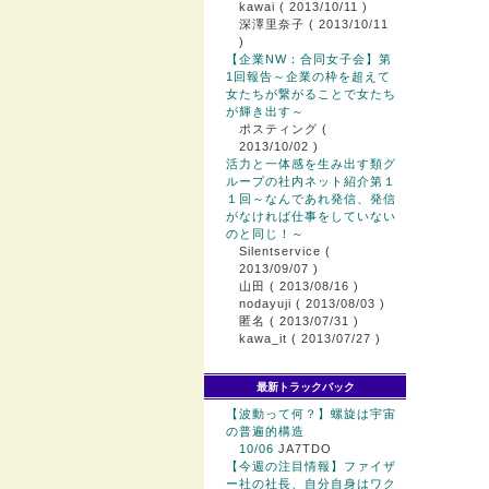
kawai
( 2013/10/11 )
深澤里奈子
( 2013/10/11
)
【企業NW：合同女子会】第
1回報告～企業の枠を超えて
女たちが繋がることで女たち
が輝き出す～
ポスティング
(
2013/10/02 )
活力と一体感を生み出す類グ
ループの社内ネット紹介第１
１回～なんであれ発信、発信
がなければ仕事をしていない
のと同じ！～
Silentservice
(
2013/09/07 )
山田
( 2013/08/16 )
nodayuji
( 2013/08/03 )
匿名
( 2013/07/31 )
kawa_it
( 2013/07/27 )
最新トラックバック
【波動って何？】螺旋は宇宙
の普遍的構造
10/06
JA7TDO
【今週の注目情報】ファイザ
ー社の社長、自分自身はワク