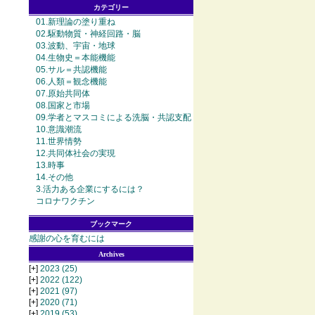
カテゴリー
01.新理論の塗り重ね
02.駆動物質・神経回路・脳
03.波動、宇宙・地球
04.生物史＝本能機能
05.サル＝共認機能
06.人類＝観念機能
07.原始共同体
08.国家と市場
09.学者とマスコミによる洗脳・共認支配
10.意識潮流
11.世界情勢
12.共同体社会の実現
13.時事
14.その他
3.活力ある企業にするには？
コロナワクチン
ブックマーク
感謝の心を育むには
Archives
[+]
2023
(25)
[+]
2022
(122)
[+]
2021
(97)
[+]
2020
(71)
[+]
2019
(53)