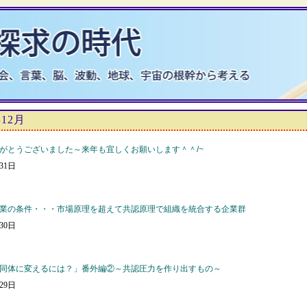
年12月
がとうございました～来年も宜しくお願いします＾＾/~
月31日
業の条件・・・市場原理を超えて共認原理で組織を統合する企業群
月30日
同体に変えるには？」番外編②～共認圧力を作り出すもの～
月29日