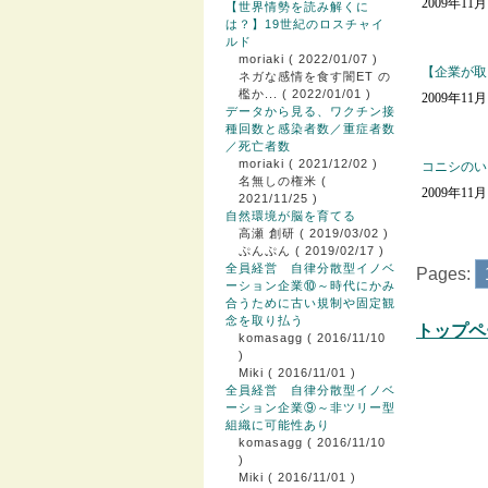
2009年11
【世界情勢を読み解くに
は？】19世紀のロスチャイ
ルド
moriaki
( 2022/01/07 )
【企業が取
ネガな感情を食す闇ET の
檻か...
( 2022/01/01 )
2009年11
データから見る、ワクチン接
種回数と感染者数／重症者数
／死亡者数
moriaki
( 2021/12/02 )
コニシのい
名無しの権米
(
2009年11
2021/11/25 )
自然環境が脳を育てる
高瀬 創研
( 2019/03/02 )
ぷんぷん
( 2019/02/17 )
全員経営 自律分散型イノベ
Pages:
ーション企業⑩～時代にかみ
合うために古い規制や固定観
念を取り払う
トップペ
komasagg
( 2016/11/10
)
Miki
( 2016/11/01 )
全員経営 自律分散型イノベ
ーション企業⑨～非ツリー型
組織に可能性あり
komasagg
( 2016/11/10
)
Miki
( 2016/11/01 )