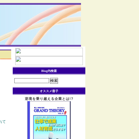
Blog内検索
検
索:
オススメ冊子
逆境を乗り越える企業とは!?
れて