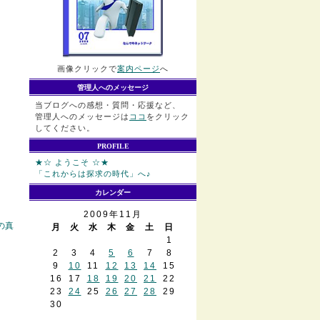
画像クリックで
案内ページ
へ
管理人へのメッセージ
当ブログへの感想・質問・応援など、
管理人へのメッセージは
ココ
をクリック
してください。
PROFILE
★☆ ようこそ ☆★
「これからは探求の時代」へ♪
カレンダー
2009年11月
の真
月
火
水
木
金
土
日
1
2
3
4
5
6
7
8
9
10
11
12
13
14
15
16
17
18
19
20
21
22
23
24
25
26
27
28
29
30