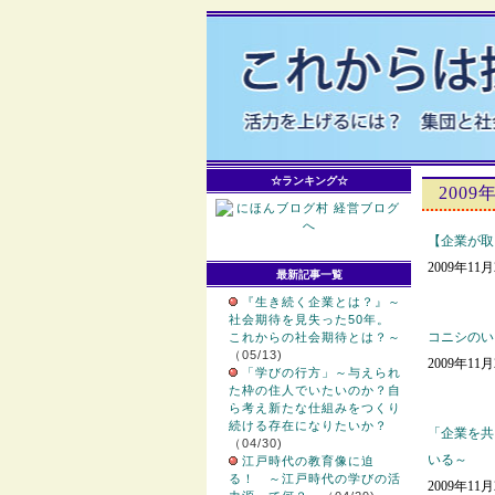
☆ランキング☆
2009
【企業が取
2009年11
最新記事一覧
『生き続く企業とは？』～
社会期待を見失った50年。
コニシのい
これからの社会期待とは？～
（05/13)
2009年11
「学びの行方」～与えられ
た枠の住人でいたいのか？自
ら考え新たな仕組みをつくり
続ける存在になりたいか？
「企業を共
（04/30)
いる～
江戸時代の教育像に迫
る！ ～江戸時代の学びの活
2009年11