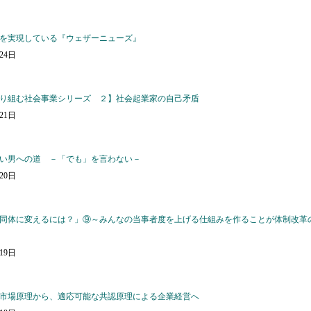
を実現している『ウェザーニューズ』
月24日
り組む社会事業シリーズ ２】社会起業家の自己矛盾
月21日
い男への道 －「でも」を言わない－
月20日
同体に変えるには？」⑨～みんなの当事者度を上げる仕組みを作ることが体制改革
月19日
市場原理から、適応可能な共認原理による企業経営へ