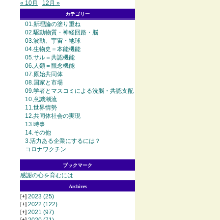
« 10月
12月 »
カテゴリー
01.新理論の塗り重ね
02.駆動物質・神経回路・脳
03.波動、宇宙・地球
04.生物史＝本能機能
05.サル＝共認機能
06.人類＝観念機能
07.原始共同体
08.国家と市場
09.学者とマスコミによる洗脳・共認支配
10.意識潮流
11.世界情勢
12.共同体社会の実現
13.時事
14.その他
3.活力ある企業にするには？
コロナワクチン
ブックマーク
感謝の心を育むには
Archives
[+]
2023
(25)
[+]
2022
(122)
[+]
2021
(97)