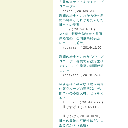
共同体メディアを考える～プ
ロローグ～
ookosi
( 2015/01/05 )
新聞の歴史とこれから③～新
聞の誕生とそれがもたらした
日本への影響～
andy
( 2015/01/04 )
第6期 新概念勉強会・共同
体経営塾 合同成果発表会
レポート（前半）
kobayashi
( 2014/12/30
)
新聞の歴史とこれから①～プ
ロローグ：専業でも政治主張
でもない、企業発の新聞が新
しい～
kobayashi
( 2014/12/25
)
成功を導く確かな理論～共同
体類グループの事例32～他
部門への応援人材、どう考え
る？～
Johnd768
( 2014/07/22 )
通りすがり
( 2013/11/05
)
通りがけ
( 2013/10/20 )
日本の農業の可能性はどこに
あるのか？（後編）