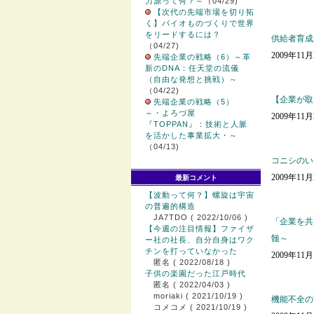
力源って何？～
（04/29)
【次代の先端市場を切り拓
く】バイオものづくりで世界
をリードするには？
供給者育成
（04/27)
2009年11
先端企業の戦略（6）～革
新のDNA：任天堂の流儀
（自由な発想と挑戦）～
（04/22)
【企業が取
先端企業の戦略（5）
～・よろづ屋
2009年11
『TOPPAN』：技術と人脈
を活かした事業拡大・～
（04/13)
コニシのい
2009年11
最新コメント
【波動って何？】螺旋は宇宙
の普遍的構造
JA7TDO
( 2022/10/06 )
「企業を共
【今週の注目情報】ファイザ
髄～
ー社の社長、自分自身はワク
チンを打っていなかった
2009年11
匿名
( 2022/08/18 )
子供の楽園だった江戸時代
匿名
( 2022/04/03 )
moriaki
( 2021/10/19 )
機能不全の
コメコメ
( 2021/10/19 )