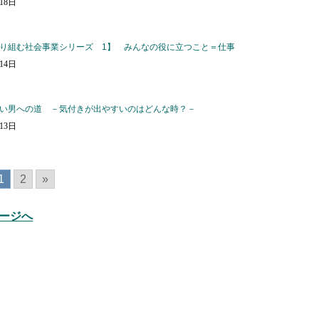
月18日
り組む社会事業シリーズ 1】 みんなの役に立つこと＝仕事
月14日
い男への道 －気付きが出やすいのはどんな時？－
月13日
1
2
»
ージへ