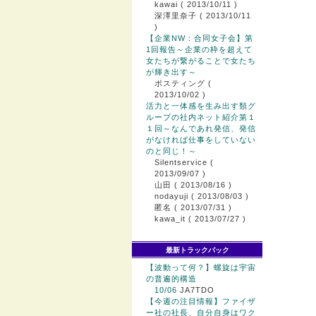
kawai
( 2013/10/11 )
深澤里奈子
( 2013/10/11
)
【企業NW：合同女子会】第
1回報告～企業の枠を超えて
女たちが繋がることで女たち
が輝き出す～
ポスティング
(
2013/10/02 )
活力と一体感を生み出す類グ
ループの社内ネット紹介第１
１回～なんであれ発信、発信
がなければ仕事をしていない
のと同じ！～
Silentservice
(
2013/09/07 )
山田
( 2013/08/16 )
nodayuji
( 2013/08/03 )
匿名
( 2013/07/31 )
kawa_it
( 2013/07/27 )
最新トラックバック
【波動って何？】螺旋は宇宙
の普遍的構造
10/06
JA7TDO
【今週の注目情報】ファイザ
ー社の社長、自分自身はワク