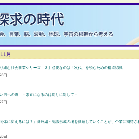
年11月
り組む社会事業シリーズ ３】必要なのは「次代」を読むための構造認識
月28日
い男への道 －素直になるのは周りに対して－
月27日
同体に変えるには？」番外編～認識形成の場を供給していくことが、企業に期待さ
月26日