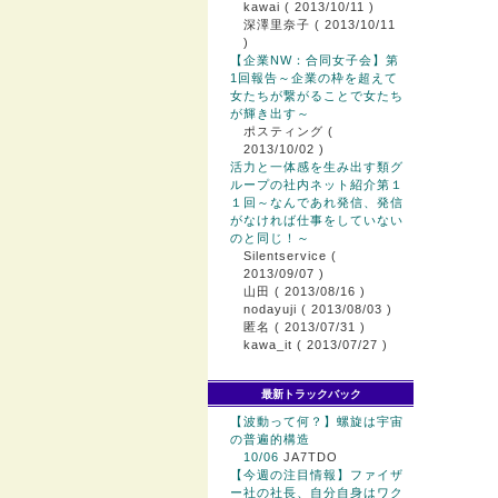
kawai
( 2013/10/11 )
深澤里奈子
( 2013/10/11
)
【企業NW：合同女子会】第
1回報告～企業の枠を超えて
女たちが繋がることで女たち
が輝き出す～
ポスティング
(
2013/10/02 )
活力と一体感を生み出す類グ
ループの社内ネット紹介第１
１回～なんであれ発信、発信
がなければ仕事をしていない
のと同じ！～
Silentservice
(
2013/09/07 )
山田
( 2013/08/16 )
nodayuji
( 2013/08/03 )
匿名
( 2013/07/31 )
kawa_it
( 2013/07/27 )
最新トラックバック
【波動って何？】螺旋は宇宙
の普遍的構造
10/06
JA7TDO
【今週の注目情報】ファイザ
ー社の社長、自分自身はワク