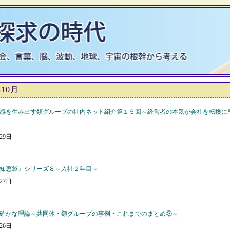
年10月
感を生み出す類グループの社内ネット紹介第１５回～経営者の本気が会社を転換に
月29日
知恵袋』シリーズ８～入社２年目～
月27日
確かな理論～共同体・類グループの事例・これまでのまとめ③～
月26日