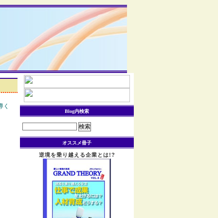
導く
Blog内検索
検
索:
オススメ冊子
逆境を乗り越える企業とは!?