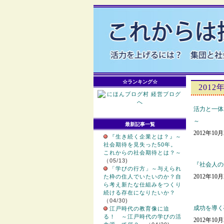
☆ランキング☆
2012
活力と一体
～
最新記事一覧
2012年10
『生き続く企業とは？』～
社会期待を見失った50年。
これからの社会期待とは？～
（05/13)
『社会人の
「学びの行方」～与えられ
2012年10
た枠の住人でいたいのか？自
ら考え新たな仕組みをつくり
続ける存在になりたいか？
（04/30)
成功を導く
江戸時代の教育像に迫
る！ ～江戸時代の学びの活
2012年10