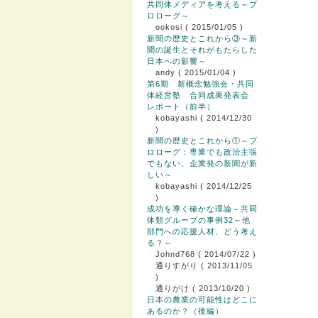
共同体メディアを考える～プ
ロローグ～
ookosi
( 2015/01/05 )
新聞の歴史とこれから③～新
聞の誕生とそれがもたらした
日本への影響～
andy
( 2015/01/04 )
第6期 新概念勉強会・共同
体経営塾 合同成果発表会
レポート（前半）
kobayashi
( 2014/12/30
)
新聞の歴史とこれから①～プ
ロローグ：専業でも政治主張
でもない、企業発の新聞が新
しい～
kobayashi
( 2014/12/25
)
成功を導く確かな理論～共同
体類グループの事例32～他
部門への応援人材、どう考え
る？～
Johnd768
( 2014/07/22 )
通りすがり
( 2013/11/05
)
通りがけ
( 2013/10/20 )
日本の農業の可能性はどこに
あるのか？（後編）