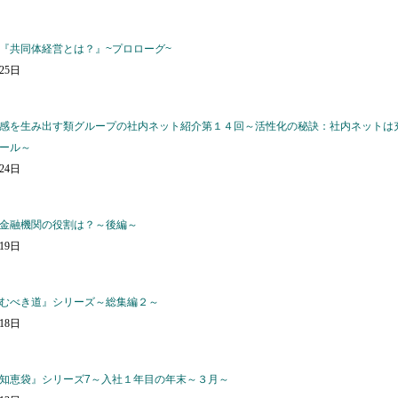
『共同体経営とは？』~プロローグ~
月25日
感を生み出す類グループの社内ネット紹介第１４回～活性化の秘訣：社内ネットは
ール～
月24日
金融機関の役割は？～後編～
月19日
むべき道』シリーズ～総集編２～
月18日
知恵袋』シリーズ7～入社１年目の年末～３月～