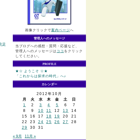
画像クリックで
案内ページ
へ
管理人へのメッセージ
充足
当ブログへの感想・質問・応援など、
管理人へのメッセージは
ココ
をクリック
してください。
PROFILE
★☆ ようこそ ☆★
「これからは探求の時代」へ♪
カレンダー
2012年10月
月
火
水
木
金
土
日
1
2
3
4
5
6
7
8
9
10
11
12
13
14
15
16
17
18
19
20
21
22
23
24
25
26
27
28
29
30
31
« 9月
11月 »