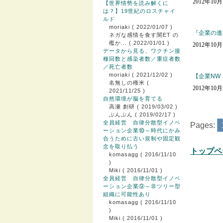
2012年10
【世界情勢を読み解くに
は？】19世紀のロスチャイ
ルド
moriaki
( 2022/01/07 )
『企業の進
ネガな感情を食す闇ET の
檻か...
( 2022/01/01 )
2012年10
データから見る、ワクチン接
種回数と感染者数／重症者数
／死亡者数
moriaki
( 2021/12/02 )
【企業NW
名無しの権米
(
2012年10
2021/11/25 )
自然環境が脳を育てる
高瀬 創研
( 2019/03/02 )
ぷんぷん
( 2019/02/17 )
全員経営 自律分散型イノベ
Pages:
ーション企業⑩～時代にかみ
合うために古い規制や固定観
念を取り払う
トップペ
komasagg
( 2016/11/10
)
Miki
( 2016/11/01 )
全員経営 自律分散型イノベ
ーション企業⑨～非ツリー型
組織に可能性あり
komasagg
( 2016/11/10
)
Miki
( 2016/11/01 )