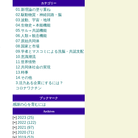
カテゴリー
01.新理論の塗り重ね
02.駆動物質・神経回路・脳
03.波動、宇宙・地球
04.生物史＝本能機能
05.サル＝共認機能
06.人類＝観念機能
07.原始共同体
08.国家と市場
～
09.学者とマスコミによる洗脳・共認支配
10.意識潮流
11.世界情勢
12.共同体社会の実現
13.時事
14.その他
3.活力ある企業にするには？
コロナワクチン
ブックマーク
感謝の心を育むには
Archives
[+]
2023
(25)
[+]
2022
(122)
[+]
2021
(97)
[+]
2020
(71)
[+]
2019
(53)