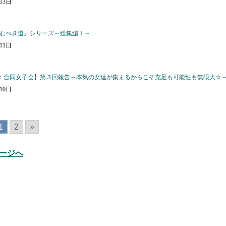
月13日
むべき道』シリーズ～総集編１～
月11日
：合同女子会】第３回報告～本気の女達が集まるからこそ充足も可能性も無限大☆
月10日
1
2
»
ージへ