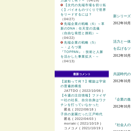
力源って何？～
（04/29)
【次代の先端市場を切り拓
く】バイオものづくりで世界
をリードするには？
新シリーズ
（04/27)
2012年10
先端企業の戦略（6）～革
新のDNA：任天堂の流儀
（自由な発想と挑戦）～
（04/22)
活力と一体
先端企業の戦略（5）
～・よろづ屋
を広げるツ
『TOPPAN』：技術と人脈
2012年10
を活かした事業拡大・～
（04/13)
共認時代の
最新コメント
2012年10
【波動って何？】螺旋は宇宙
の普遍的構造
JA7TDO
( 2022/10/06 )
【今週の注目情報】ファイザ
『企業の進
ー社の社長、自分自身はワク
チンを打っていなかった
2012年10
匿名
( 2022/08/18 )
子供の楽園だった江戸時代
匿名
( 2022/04/03 )
moriaki
( 2021/10/19 )
『社会人の
コメコメ
( 2021/10/19 )