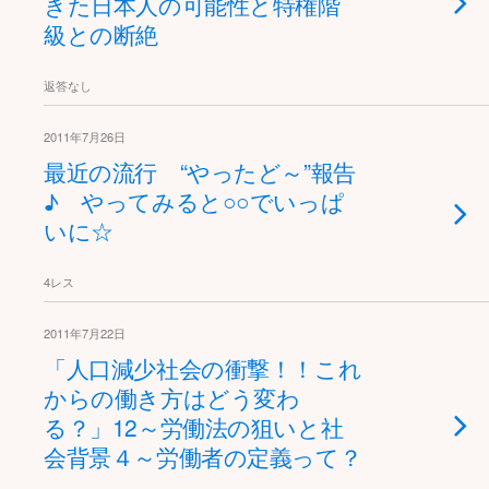
きた日本人の可能性と特権階
級との断絶
返答なし
2011年7月26日
最近の流行 “やったど～”報告
♪ やってみると○○でいっぱ
いに☆
4レス
2011年7月22日
「人口減少社会の衝撃！！これ
からの働き方はどう変わ
る？」12～労働法の狙いと社
会背景４～労働者の定義って？