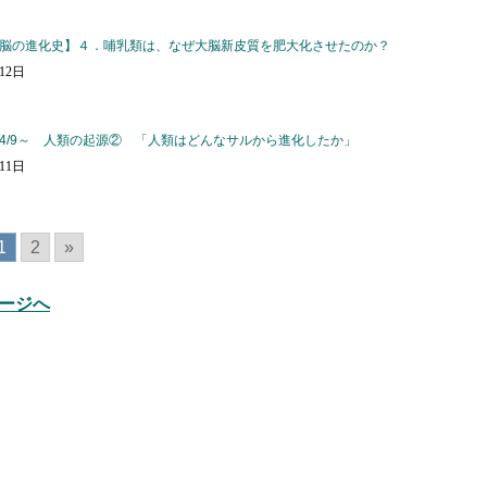
脳の進化史】４．哺乳類は、なぜ大脳新皮質を肥大化させたのか？
月12日
4/9～ 人類の起源② 「人類はどんなサルから進化したか」
月11日
1
2
»
ージへ