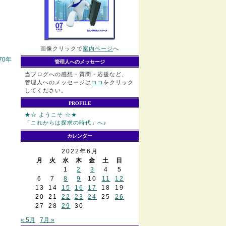
画像クリックで
案内ページ
へ
0年
管理人へのメッセージ
当ブログへの感想・質問・応援など、
管理人へのメッセージは
ココ
をクリック
してください。
PROFILE
★☆ ようこそ ☆★
「これからは探求の時代」へ♪
カレンダー
2022年6月
月
火
水
木
金
土
日
1
2
3
4
5
6
7
8
9
10
11
12
13
14
15
16
17
18
19
20
21
22
23
24
25
26
27
28
29
30
« 5月
7月 »