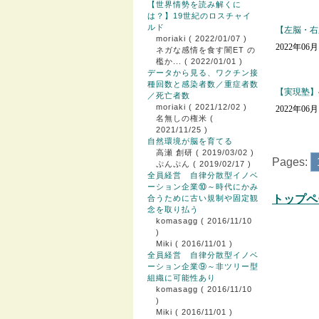
【世界情勢を読み解くに
は？】19世紀のロスチャイ
ルド
【左脳・右
moriaki
( 2022/01/07 )
2022年06
ネガな感情を食す闇ET の
檻か...
( 2022/01/01 )
データから見る、ワクチン接
種回数と感染者数／重症者数
【実現塾】
／死亡者数
moriaki
( 2021/12/02 )
2022年06
名無しの権米
(
2021/11/25 )
自然環境が脳を育てる
高瀬 創研
( 2019/03/02 )
Pages:
ぷんぷん
( 2019/02/17 )
全員経営 自律分散型イノベ
ーション企業⑩～時代にかみ
トップペ
合うために古い規制や固定観
念を取り払う
komasagg
( 2016/11/10
)
Miki
( 2016/11/01 )
全員経営 自律分散型イノベ
ーション企業⑨～非ツリー型
組織に可能性あり
komasagg
( 2016/11/10
)
Miki
( 2016/11/01 )