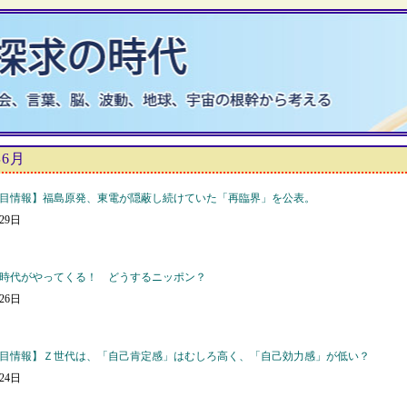
年6月
目情報】福島原発、東電が隠蔽し続けていた「再臨界」を公表。
月29日
時代がやってくる！ どうするニッポン？
月26日
目情報】Ｚ世代は、「自己肯定感」はむしろ高く、「自己効力感」が低い？
月24日