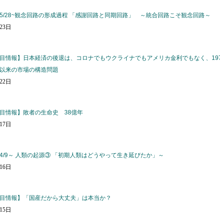
5/28~観念回路の形成過程 「感謝回路と同期回路」 ～統合回路こそ観念回路～
月23日
目情報】日本経済の後退は、コロナでもウクライナでもアメリカ金利でもなく、197
以来の市場の構造問題
月22日
目情報】敗者の生命史 38億年
月17日
4/9～ 人類の起源③ 「初期人類はどうやって生き延びたか」～
月16日
目情報】「国産だから大丈夫」は本当か？
月15日