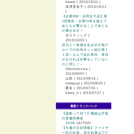
kawai
( 2013/10/11 )
深澤里奈子
( 2013/10/11
)
【企業NW：合同女子会】第
1回報告～企業の枠を超えて
女たちが繋がることで女たち
が輝き出す～
ポスティング
(
2013/10/02 )
活力と一体感を生み出す類グ
ループの社内ネット紹介第１
１回～なんであれ発信、発信
がなければ仕事をしていない
のと同じ！～
Silentservice
(
2013/09/07 )
山田
( 2013/08/16 )
nodayuji
( 2013/08/03 )
匿名
( 2013/07/31 )
kawa_it
( 2013/07/27 )
最新トラックバック
【波動って何？】螺旋は宇宙
の普遍的構造
10/06
JA7TDO
【今週の注目情報】ファイザ
ー社の社長、自分自身はワク