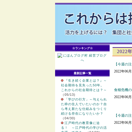
☆ランキング☆
2022
【今週の注
2022年06
最新記事一覧
『生き続く企業とは？』～
社会期待を見失った50年。
食糧危機の
これからの社会期待とは？～
（05/13)
2022年06
「学びの行方」～与えられ
た枠の住人でいたいのか？自
ら考え新たな仕組みをつくり
続ける存在になりたいか？
【今週の注
（04/30)
2022年06
江戸時代の教育像に迫
る！ ～江戸時代の学びの活