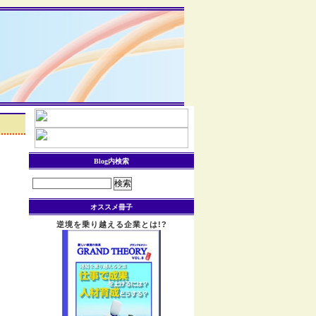
Blog内検索
検
索:
オススメ冊子
逆境を乗り越える企業とは!?