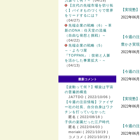
力源って何？～
（04/29)
【次代の先端市場を切り拓
【実現塾】
く】バイオものづくりで世界
をリードするには？
2022年06
（04/27)
先端企業の戦略（6）～革
新のDNA：任天堂の流儀
（自由な発想と挑戦）～
【今週の注
（04/22)
豊かさ実現
先端企業の戦略（5）
～・よろづ屋
2022年06
『TOPPAN』：技術と人脈
を活かした事業拡大・～
（04/13)
【今週の注
2022年06
最新コメント
【波動って何？】螺旋は宇宙
の普遍的構造
JA7TDO
( 2022/10/06 )
【実現塾】
【今週の注目情報】ファイザ
2022年06
ー社の社長、自分自身はワク
チンを打っていなかった
匿名
( 2022/08/18 )
子供の楽園だった江戸時代
【今週の注
匿名
( 2022/04/03 )
moriaki
( 2021/10/19 )
2022年06
コメコメ
( 2021/10/19 )