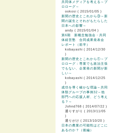
共同体メディアを考える～プ
ロローグ～
ookosi
( 2015/01/05 )
新聞の歴史とこれから③～新
聞の誕生とそれがもたらした
日本への影響～
andy
( 2015/01/04 )
第6期 新概念勉強会・共同
体経営塾 合同成果発表会
レポート（前半）
kobayashi
( 2014/12/30
)
新聞の歴史とこれから①～プ
ロローグ：専業でも政治主張
でもない、企業発の新聞が新
しい～
kobayashi
( 2014/12/25
)
成功を導く確かな理論～共同
体類グループの事例32～他
部門への応援人材、どう考え
る？～
Johnd768
( 2014/07/22 )
通りすがり
( 2013/11/05
)
通りがけ
( 2013/10/20 )
日本の農業の可能性はどこに
あるのか？（後編）