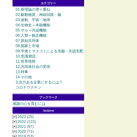
カテゴリー
01.新理論の塗り重ね
02.駆動物質・神経回路・脳
03.波動、宇宙・地球
04.生物史＝本能機能
05.サル＝共認機能
06.人類＝観念機能
07.原始共同体
08.国家と市場
09.学者とマスコミによる洗脳・共認支配
10.意識潮流
11.世界情勢
12.共同体社会の実現
13.時事
14.その他
3.活力ある企業にするには？
コロナワクチン
ブックマーク
感謝の心を育むには
Archives
[+]
2023
(25)
[+]
2022
(122)
[+]
2021
(97)
[+]
2020
(71)
[+]
2019
(53)