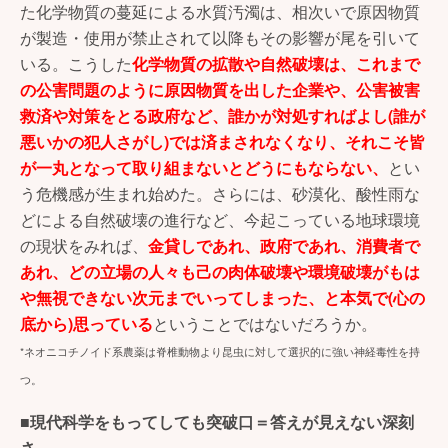
た化学物質の蔓延による水質汚濁は、相次いで原因物質
が製造・使用が禁止されて以降もその影響が尾を引いて
いる。こうした
化学物質の拡散や自然破壊は、これまで
の公害問題のように原因物質を出した企業や、公害被害
救済や対策をとる政府など、誰かが対処すればよし(誰が
悪いかの犯人さがし)では済まされなくなり、それこそ皆
が一丸となって取り組まないとどうにもならない、
とい
う危機感が生まれ始めた。さらには、砂漠化、酸性雨な
どによる自然破壊の進行など、今起こっている地球環境
の現状をみれば、
金貸しであれ、政府であれ、消費者で
あれ、どの立場の人々も己の肉体破壊や環境破壊がもは
や無視できない次元までいってしまった、と本気で(心の
底から)思っている
ということではないだろうか。
*ネオニコチノイド系農薬は脊椎動物より昆虫に対して選択的に強い神経毒性を持
つ。
■現代科学をもってしても突破口＝答えが見えない深刻
さ