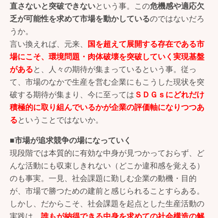
直さないと突破できない
という事。この
危機感や適応欠
乏が可能性を求めて市場を動かしている
のではないだろ
うか。
言い換えれば、元来、
国を超えて展開する存在である市
場にこそ、環境問題・肉体破壊を突破していく実現基盤
がある
と、人々の期待が集まっているという事。従っ
て、市場のなかで生産を営む企業にもこうした現状を突
破する期待が集まり、今に至っては
ＳＤＧｓにどれだけ
積極的に取り組んでいるかが企業の評価軸になりつつあ
る
ということではないか。
■市場が追求競争の場になっていく
現段階では本質的に有効な中身が見つかっておらず、ど
んな活動にも収束しきれない（どこか違和感を覚える）
のも事実。一見、社会課題に勤しむ企業の動機・目的
が、市場で勝つための建前と感じられることすらある。
しかし、だからこそ、社会課題を起点とした生産活動の
実践は、
誰もが納得できる中身を求めての社会構造の解