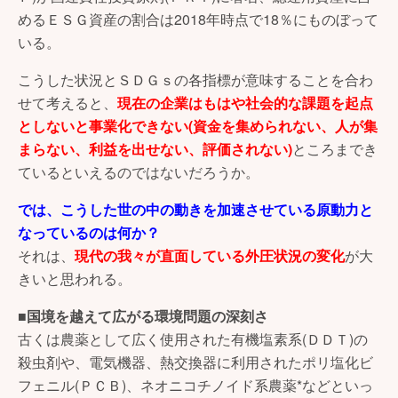
めるＥＳＧ資産の割合は2018年時点で18％にものぼって
いる。
こうした状況とＳＤＧｓの各指標が意味することを合わ
せて考えると、
現在の企業はもはや社会的な課題を起点
としないと事業化できない(資金を集められない、人が集
まらない、利益を出せない、評価されない)
ところまでき
ているといえるのではないだろうか。
では、こうした世の中の動きを加速させている原動力と
なっているのは何か？
それは、
現代の我々が直面している外圧状況の変化
が大
きいと思われる。
■国境を越えて広がる環境問題の深刻さ
古くは農薬として広く使用された有機塩素系(ＤＤＴ)の
殺虫剤や、電気機器、熱交換器に利用されたポリ塩化ビ
フェニル(ＰＣＢ)、ネオニコチノイド系農薬*などといっ