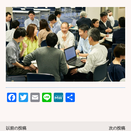
F
T
E
Li
M
共
a
wi
m
n
e
有
c
tt
ail
e
W
e
er
e
以前の投稿
次の投稿