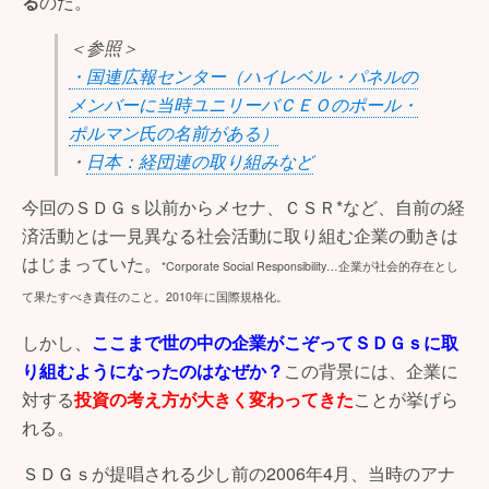
る
のだ。
＜参照＞
・国連広報センター（ハイレベル・パネルの
メンバーに当時ユニリーバＣＥＯのポール・
ポルマン氏の名前がある）
・
日本：経団連の取り組みなど
今回のＳＤＧｓ以前からメセナ、ＣＳＲ*など、自前の経
済活動とは一見異なる社会活動に取り組む企業の動きは
はじまっていた。
*Corporate Social Responsibility…企業が社会的存在とし
て果たすべき責任のこと。2010年に国際規格化。
しかし、
ここまで世の中の企業がこぞってＳＤＧｓに取
り組むようになったのはなぜか？
この背景には、企業に
対する
投資の考え方が大きく変わってきた
ことが挙げら
れる。
ＳＤＧｓが提唱される少し前の2006年4月、当時のアナ