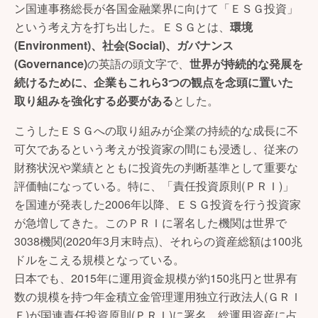
ン国連事務総長が各国金融業界に向けて「ＥＳＧ投資」
という考え方を打ち出した。ＥＳＧとは、
環境
(Environment)、社会(Social)、ガバナンス
(Governance)
の英語の頭文字で、
世界が持続的な発展を
続けるために、企業もこれら3つの観点を念頭に置いた
取り組みを強化する必要がある
とした。
こうしたＥＳＧへの取り組みが企業の持続的な成長に不
可欠であるという考えが投資家の間にも浸透し、従来の
財務状況や業績とともに投資先の判断基準として重要な
評価軸になっている。特に、「責任投資原則(ＰＲＩ)」
を国連が発表した2006年以降、ＥＳＧ投資を行う投資家
が急増してきた。このＰＲＩに署名した機関は世界で
3038機関(2020年3月末時点)、それらの資産総額は100兆
ドルをこえる規模となっている。
日本でも、2015年に運用資金規模が約150兆円と世界有
数の規模を持つ年金積立金管理運用独立行政法人(ＧＲＩ
Ｆ)が国連責任投資原則(ＰＲＩ)に署名、総運用資産に占