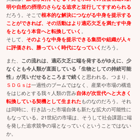
明や自然の摂理のさらなる追求と並行してすすめられる
だろう。そこで
根本的な解決につながる中身を提示する
ことができれば、その活動はより適応欠乏を満たす中身
をともなう本音へと転換していく
。
そして、
そのような中身を提示できる集団や組織が人々
に評価され、勝っていく時代になっていく
だろう。
また、
この流れは、適応欠乏に端を発するがゆえに、少
なくとも今人類が直面している「生物としての持続可能
性」が見いだせるところまで続く
と思われる。つまり、
ＳＤＧｓは
一過性のブームではなく、産業や市場の構造
をはじめとする我々人類の営み
自体が次世代へと大きく
転換している契機として生まれた
ものなのだろう。それ
は同時に、行き詰った市場自体も新たな拡大の可能性に
もなっている。21世紀の市場は、そうして社会課題に端
を発した追求競争の場となっていくということではない
か。