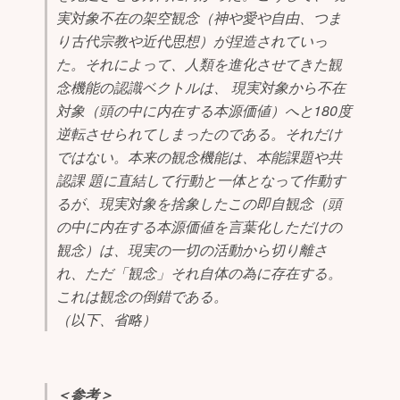
実対象不在の架空観念（神や愛や自由、つま
り古代宗教や近代思想）が捏造されていっ
た。それによって、人類を進化させてきた観
念機能の認識ベクトルは、 現実対象から不在
対象（頭の中に内在する本源価値）へと180度
逆転させられてしまったのである。それだけ
ではない。本来の観念機能は、本能課題や共
認課 題に直結して行動と一体となって作動す
るが、現実対象を捨象したこの即自観念（頭
の中に内在する本源価値を言葉化しただけの
観念）は、現実の一切の活動から切り離さ
れ、ただ「観念」それ自体の為に存在する。
これは観念の倒錯である。
（以下、省略）
＜参考＞