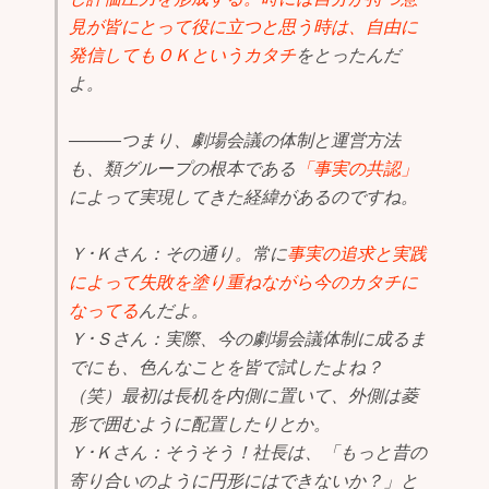
見が皆にとって役に立つと思う時は、自由に
発信してもＯＫというカタチ
をとったんだ
よ。
―――つまり、劇場会議の体制と運営方法
も、類グループの根本である
「事実の共認」
によって実現してきた経緯があるのですね。
Ｙ･Ｋさん：その通り。常に
事実の追求と実践
によって失敗を塗り重ねながら今のカタチに
なってる
んだよ。
Ｙ･Ｓさん：実際、今の劇場会議体制に成るま
でにも、色んなことを皆で試したよね？
（笑）最初は長机を内側に置いて、外側は菱
形で囲むように配置したりとか。
Ｙ･Ｋさん：そうそう！社長は、「もっと昔の
寄り合いのように円形にはできないか？」と