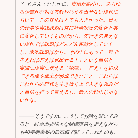
Ｙ･Ｋさん：たしかに。
市場が縮小し、あらゆ
る企業が有効な方針や答えを出せない現代に
おいて、この変化はとても大きかった。日々
の仕事や実践課題は常に社会状況の変化と共
に変化していくものだから、先行きの見えな
い現代では課題はどんどん複雑化していく
し、未明課題ばかり。その中にあって「皆で
考えれば答えは見出せる！」という自信と、
実際に現実に使える「認識」「答え」を追求
できる場や風土が形成できたこと。これらは
これからの時代を生き抜く上で大きな強みだ
と自信を持って言えるし、最大の効用じゃな
いかな。
―――そうですね。こうしてお話を聞いてみ
ると、紆余曲折様々な組織課題を抱えながら
も40年間業界の最前線で闘ってこれたのも、