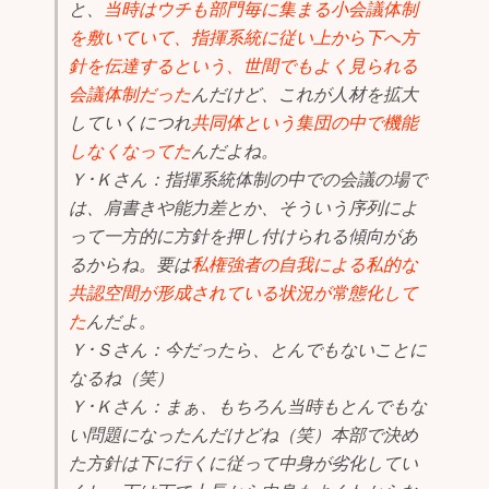
と、
当時はウチも部門毎に集まる小会議体制
を敷いていて、指揮系統に従い上から下へ方
針を伝達するという、世間でもよく見られる
会議体制だった
んだけど、これが人材を拡大
していくにつれ
共同体という集団の中で機能
しなくなってた
んだよね。
Ｙ･Ｋさん：指揮系統体制の中での会議の場で
は、肩書きや能力差とか、そういう序列によ
って一方的に方針を押し付けられる傾向があ
るからね。要は
私権強者の自我による私的な
共認空間が形成されている状況が常態化して
た
んだよ。
Ｙ･Ｓさん：今だったら、とんでもないことに
なるね（笑）
Ｙ･Ｋさん：まぁ、もちろん当時もとんでもな
い問題になったんだけどね（笑）本部で決め
た方針は下に行くに従って中身が劣化してい