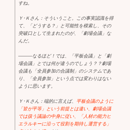
すね。
Ｙ･Ｋさん：そういうこと。この事実認識を得
て、「どうする？」と可能性を模索し、その
突破口として生まれたのが、「劇場会議」な
んだ。
―――なるほど！では、「平板会議」と「劇
場会議」とでは何が違うのでしょう？？劇場
会議も「全員参加の合議制」のシステムであ
り、「全員参加」という点では変わりはない
ように思います。
Ｙ･Ｋさん：端的に言えば、
平板会議のように
「皆が平等」という前提とは違い、劇場会議
では扱う議論の中身に従い、「人材の能力ヒ
エラルキーに沿って役割を期待し運営する」