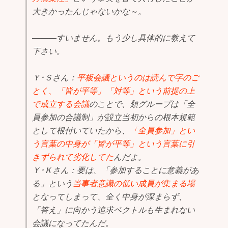
大きかったんじゃないかな～。
―――すいません。もう少し具体的に教えて
下さい。
Ｙ･Ｓさん：
平板会議というのは読んで字のご
とく、「皆が平等」「対等」という前提の上
で成立する会議
のことで、類グループは「全
員参加の合議制」が設立当初からの根本規範
として根付いていたから、
「全員参加」とい
う言葉の中身が「皆が平等」という言葉に引
きずられて劣化してた
んだよ。
Ｙ･Ｋさん：要は、「参加することに意義があ
る」という
当事者意識の低い成員が集まる場
となってしまって、全く中身が深まらず、
「答え」に向かう追求ベクトルも生まれない
会議になってたんだ。