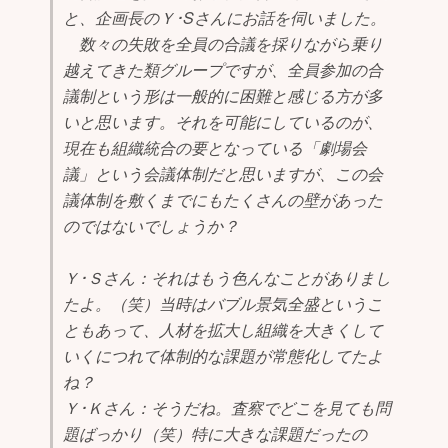
と、企画長のＹ･Sさんにお話を伺いました。
数々の失敗を全員の合議を採りながら乗り
越えてきた類グループですが、全員参加の合
議制という形は一般的に困難と感じる方が多
いと思います。それを可能にしているのが、
現在も組織統合の要となっている「劇場会
議」という会議体制だと思いますが、この会
議体制を敷くまでにもたくさんの壁があった
のではないでしょうか？
Ｙ･Ｓさん：それはもう色んなことがありまし
たよ。（笑）当時はバブル景気全盛というこ
ともあって、人材を拡大し組織を大きくして
いくにつれて体制的な課題が常態化してたよ
ね？
Ｙ･Ｋさん：そうだね。査察でどこを見ても問
題ばっかり（笑）特に大きな課題だったの