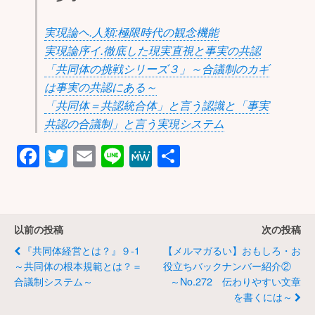
実現論ヘ.人類:極限時代の観念機能
実現論序イ.徹底した現実直視と事実の共認
「共同体の挑戦シリーズ３」～合議制のカギ
は事実の共認にある～
「共同体＝共認統合体」と言う認識と「事実
共認の合議制」と言う実現システム
F
T
E
Li
M
共
a
wi
m
n
e
有
c
tt
ail
e
W
e
er
e
以前の投稿
次の投稿
b
『共同体経営とは？』９-1
【メルマガるい】おもしろ・お
o
～共同体の根本規範とは？＝
役立ちバックナンバー紹介②
合議制システム～
～No.272 伝わりやすい文章
o
を書くには～
k