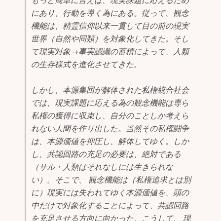
にあり、行動を導く為にある。従って、観念
機能は、精霊信仰以来一貫して目の前の現実
世界（自然や同類）を対象化してきた。そし
て現実対象→事実認識の蓄積によって、人類
の生存様式を進化させてきた。
しかし、本源集団が解体された私権統合社会
では、現実課題に応える為の観念機能は専ら
私権の獲得に収束し、自分のことしか考えら
れない人間を作り出した。当然その私権闘争
は、本源価値を抑圧し、解体してゆく。しか
し、共認回路の充足の必要は、絶対である
（サル・人類はそれなしには生きられな
い）。そこで、 観念機能は（私権追求とは別
に）現実には失われてゆく本源価値を、頭の
中だけで対象化することによって、共認回路
を充足させる方向に向かった。こうして、 現