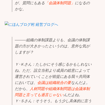
が、質問にもある
「会議体制問題」
になるの
かな。
―――組織の体制課題よりも、会議の体制課
題の方が大きかったというのは、意外な気が
しますが？
Ｙ･Ｋさん：たしかにそう感じるかもしれない
ね。ただ、設立当初より成員の総意によって
運営されていくことが前提にある我々共同体
においては、
会議は組織統合の要
なんだよ。
だから、
人材問題や組織体制問題は会議体制
問題と言っても過言じゃない
んだよね。
Ｙ･Ｓさん：そうそう。もう少し具体的に言う