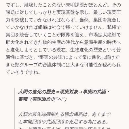
ですし、経験したことのない未明課題がほとんど。その
課題に対してしっかりと実現基盤を示し、厳しい現実圧
力を突破していかなければならず、当然、集団を統合し
ていかなければ組織は社会で勝っていけません。私権で
集団を統合していくことが限界を迎え、市場拡大絶対で
肥大化されてきた物的生産の時代から意識生産の時代へ
と進化しようとしている現在、生物進化の歴史という普
遍性に基づき、“事実の共認”によって常に進化し続けて
きた類グループの合議体制には大きな可能性が秘められ
ていそうですね。
人間の進化の歴史＝現実対象→事実の共認・
蓄積（実現論前史“へ”）
人類の最先端機能たる観念機能は、あくまで
も本能回路や共認回路を充足する為にある。
もっと簡単に言えば、現実課題に応えるため