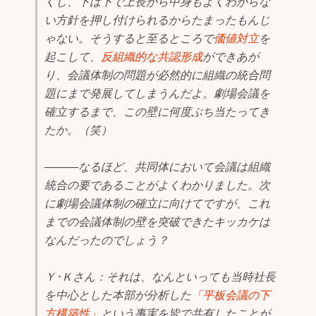
くし、下は下で上長から中身もよくわからな
い方針を押し付けられるからたまったもんじ
ゃない。そうすると至るところで
価値対立
を
起こして、
反組織的な共認形成
ができあが
り、会議体制の問題が必然的に組織の統合問
題にまで発展してしまうんだよ。劇場会議を
確立するまで、この壁に何度ぶち当たってき
たか。（笑）
―――なるほど、共同体において会議は組織
統合の要であることがよくわかりました。次
に劇場会議体制の確立に向けてですが、これ
までの会議体制の壁を突破できたキッカケは
なんだったのでしょう？
Ｙ･Ｋさん：それは、なんといっても当時社長
を中心とした本部が分析した
「平板会議の下
方構築性」
という事実を皆で共有したことが