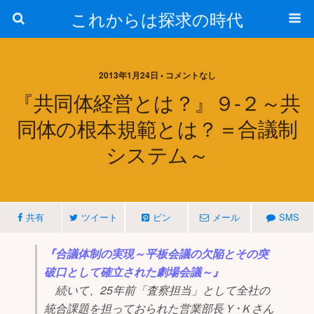
これからは探求の時代
2013年1月24日 • コメントなし
『共同体経営とは？』９-２～共
同体の根本規範とは？＝合議制
システム～
共有
ツイート
ピン
メール
SMS
『合議体制の実現～平板会議の欠陥とその突
破口として確立された劇場会議～』
続いて、25年前「査察担当」として全社の
統合課題を担っておられた営業部長Ｙ･Ｋさん