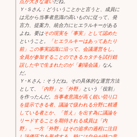
点が大きな違い
だね。
Ｙ･Ｓさん：どういうことかと言うと、成員に
は元から当事者意識の高いものに従って、発
言力、提案力、統合力にヒエラルキーがある
よね。要は
その現実を「事実」として認めた
ということ。
「ヒエラルキーはあってあたり
前」この事実認識に沿って、会議運営をし、
全員が参加することのできるカタチを試行錯
誤した中で生まれたのが「劇場会議」
なん
だ。
Ｙ･Ｋさん：そうだね。その具体的な運営方法
として、
「内野」と「外野」
という「役割」
を作ったんだ。
当事者意識が高く鋭い切り口
を提示できる者、議論で扱われる分野に精通
している者とか、「答え」を出す為に議論を
リードすることを期待される成員は「内
野」。一方「外野」はその追求の過程に注目
し評価圧力を形成する。時には自分が持つ意