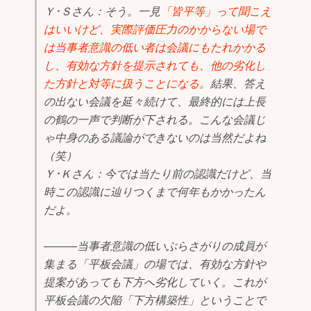
Ｙ･Ｓさん：そう。一見
「皆平等」って聞こえ
はいいけど、実際評価圧力のかからない場で
は当事者意識の低い者は会議にもたれかかる
し、有効な方針を提示されても、他の劣化し
た方針と対等に扱うことになる。
結果、答え
の出ない会議を延々続けて、最終的には上長
の鶴の一声で判断が下される。こんな会議じ
ゃ中身のある議論ができないのは当然だよね
（笑）
Ｙ･Ｋさん：今では当たり前の認識だけど、当
時この認識に辿りつくまで何年もかかったん
だよ。
―――当事者意識の低いぶらさがりの成員が
集まる「平板会議」の場では、有効な方針や
提案があっても下方へ劣化していく。これが
平板会議の欠陥「下方構築性」ということで