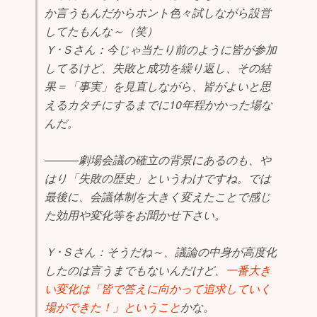
か言うもんだからホント色々試しながら設営
してたもんな～（笑）
Ｙ･Ｓさん：今じゃ当たり前のように皆が参加
してるけど、失敗と成功を繰り返し、その結
果＝「事実」を見直しながら、皆がよいと思
えるカタチにするまでに10年程かかった場な
んだ。
―――劇場会議の確立の背景にあるのも、や
はり「失敗の歴史」というわけですね。では
最後に、会議体制を大きく変えたことで感じ
た効用や変化等をお聞かせ下さい。
Ｙ･Ｓさん：そうだね～、議論の中身が高度化
したのは言うまでもないんだけど、
一番大き
い変化は「皆で答えに向かって追求していく
場ができた！」ということ
かな。