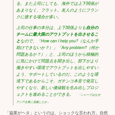
る。また上司にしても、海外では上下関係が
あまりなく、フラット。友人のようにフラン
クに接する場合が多い。
上司の仕事の本分は、上下関係よりも
自分の
チームに最大限のアウトプットを出させるこ
と
なので、「How can I help you?（なんか手
助けできないか？）」「Any problem?（何か
問題あるか？）」と、上司のほうから積極的
に気にかけて問題点を聞き出し、部下がより
働きやすい環境でアウトプットを出しやすい
よう、サポートしているのだ。このような環
境下であるからこそ、ガチンコ本音で発言し
やすくなり、新しい価値観を生み出しプロジ
ェクトを進めることができる。
「シャープはなぜ
アジア企業に屈服したか」
「協業がヘタ」というのは、ショックな言われ方。自然