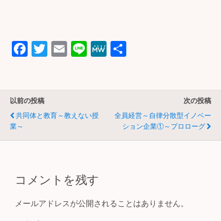
F
T
E
Li
M
共
a
wi
m
n
e
有
c
tt
ail
e
W
e
er
e
以前の投稿
次の投稿
b
共同体と教育～教えない授
全員経営～自律分散型イノベー
o
業～
ション企業①～プロローグ
o
k
コメントを残す
メールアドレスが公開されることはありません。