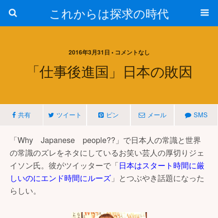
これからは探求の時代
2016年3月31日 • コメントなし
「仕事後進国」日本の敗因
共有
ツイート
ピン
メール
SMS
「Why Japanese people??」で日本人の常識と世界
の常識のズレをネタにしているお笑い芸人の厚切りジェ
イソン氏。彼がツイッターで「
日本はスタート時間に厳
しいのにエンド時間にルーズ
」とつぶやき話題になった
らしい。