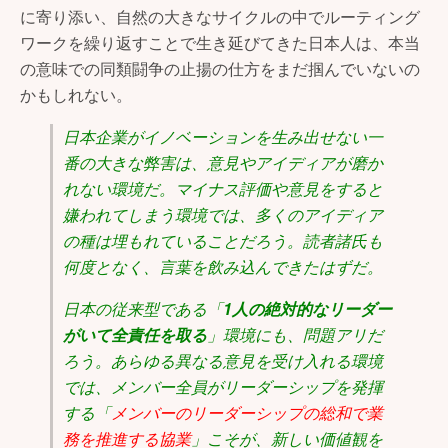
に寄り添い、自然の大きなサイクルの中でルーティング
ワークを繰り返すことで生き延びてきた日本人は、本当
の意味での同類闘争の止揚の仕方をまだ掴んでいないの
かもしれない。
日本企業がイノベーションを生み出せない一
番の大きな弊害は、意見やアイディアが磨か
れない環境だ。マイナス評価や意見をすると
嫌われてしまう環境では、多くのアイディア
の種は埋もれていることだろう。読者諸氏も
何度となく、言葉を飲み込んできたはずだ。
日本の従来型である「
1人の絶対的なリーダー
がいて全責任を取る
」環境にも、問題アリだ
ろう。あらゆる異なる意見を受け入れる環境
では、メンバー全員がリーダーシップを発揮
する「
メンバーのリーダーシップの総和で業
務を推進する協業
」こそが、新しい価値観を