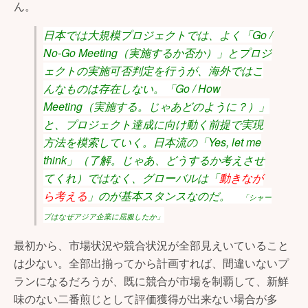
ん。
日本では大規模プロジェクトでは、よく「Go /
No-Go Meeting（実施するか否か）」とプロジ
ェクトの実施可否判定を行うが、海外ではこ
んなものは存在しない。「Go / How
Meeting（実施する。じゃあどのように？）」
と、プロジェクト達成に向け動く前提で実現
方法を模索していく。日本流の「Yes, let me
think」（了解。じゃあ、どうするか考えさせ
てくれ）ではなく、グローバルは「
動きなが
ら考える
」のが基本スタンスなのだ。
「シャー
プはなぜアジア企業に屈服したか」
最初から、市場状況や競合状況が全部見えいていること
は少ない。全部出揃ってから計画すれば、間違いないプ
ランになるだろうが、既に競合が市場を制覇して、新鮮
味のない二番煎じとして評価獲得が出来ない場合が多