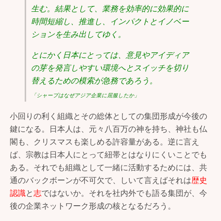
生む。結果として、業務を効率的に効果的に
時間短縮し、推進し、インパクトとイノベー
ションを生み出してゆく。
とにかく日本にとっては、意見やアイディア
の芽を発言しやすい環境へとスイッチを切り
替えるための模索が急務であろう。
「シャープはなぜアジア企業に屈服したか」
小回りの利く組織とその総体としての集団形成が今後の
鍵になる。日本人は、元々八百万の神を持ち、神社も仏
閣も、クリスマスも楽しめる許容量がある。逆に言え
ば、宗教は日本人にとって紐帯とはなりにくいことでも
ある。それでも組織として一緒に活動するためには、共
通のバックボーンが不可欠で、しいて言えばそれは
歴史
認識
と
志
ではないか。それを社内外でも語る集団が、今
後の企業ネットワーク形成の核となるだろう。