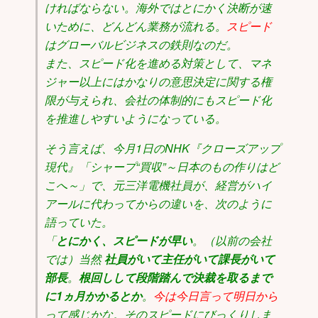
ければならない。海外ではとにかく決断が速
いために、どんどん業務が流れる。
スピード
はグローバルビジネスの鉄則なのだ。
また、スピード化を進める対策として、マネ
ジャー以上にはかなりの意思決定に関する権
限が与えられ、会社の体制的にもスピード化
を推進しやすいようになっている。
そう言えば、今月1日のNHK『クローズアップ
現代』「シャープ“買収”～日本のもの作りはど
こへ～」で、元三洋電機社員が、経営がハイ
アールに代わってからの違いを、次のように
語っていた。
「
とにかく、スピードが早い
。（以前の会社
では）当然
社員がいて主任がいて課長がいて
部長
。
根回しして段階踏んで決裁を取るまで
に1ヵ月かかるとか
。
今は今日言って明日から
って感じかな。そのスピードにびっくりしま