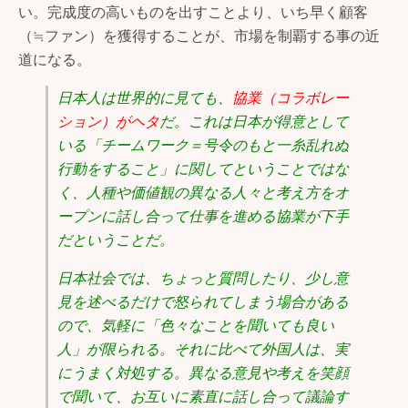
い。完成度の高いものを出すことより、いち早く顧客
（≒ファン）を獲得することが、市場を制覇する事の近
道になる。
日本人は世界的に見ても、
協業（コラボレー
ション）がヘタ
だ。これは日本が得意として
いる「チームワーク＝号令のもと一糸乱れぬ
行動をすること」に関してということではな
く、人種や価値観の異なる人々と考え方をオ
ープンに話し合って仕事を進める協業が下手
だということだ。
日本社会では、ちょっと質問したり、少し意
見を述べるだけで怒られてしまう場合がある
ので、気軽に「色々なことを聞いても良い
人」が限られる。それに比べて外国人は、実
にうまく対処する。異なる意見や考えを笑顔
で聞いて、お互いに素直に話し合って議論す