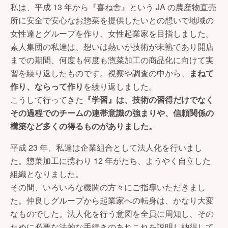
私は、平成 13 年から『喜ね舎』という JA の農産物直売
所に安全で安心なお惣菜を提供したいとの想いで地域の
女性達とグループを作り、女性起業家を目指しました。
素人集団の私達は、想いは熱いが技術が未熟であり開店
までの期間、何度も何度も惣菜加工の商品化に向けて実
習を繰り返したものです。視察や調査の中から、
まねて
作り、ならって作り
を繰り返しました。
こうして行ってきた
『学習』は、技術の習得だけでなく
その過程でのチームの連帯意識の強まりや、信頼関係の
構築など多くの得るものがありました。
平成 23 年、私達は企業組合として法人化を行いまし
た。惣菜加工に携わり 12 年がたち、ようやく自立した
組織となりました。
その間、いろいろな機関の方々にご指導いただきまし
た。仲良しグループから起業家への転身は、かなり大変
なものでした。法人化を行う意図を全員に周知し、その
ために必要な法的な手続きのあれこれを説明し納得して