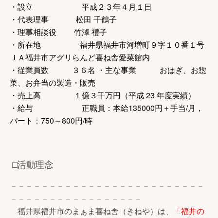
・設立 平成２３年４月１日
・代表理事 松田 千鶴子
・理事相談役 竹澤 禮子
・所在地 福井県福井市河増町９字１０番１号
ＪＡ福井市アグリらんど喜ね舎愛菜館内
・従業員数 ３６名 ・主な事業 おはぎ、お惣
菜、お弁当の製造・販売
・売上高 １億３千万円（平成 23 年度実績）
・給与 正職員：本給135000円＋手当/月，
パート：750～800円/時
□活動理念
－－－－－－－－－－－－－－－－－－－－－－－－－
－－－－－－－－－－－－－－－－－
福井県福井市のまぁま喜ね舎（きねや）は、
「福井の