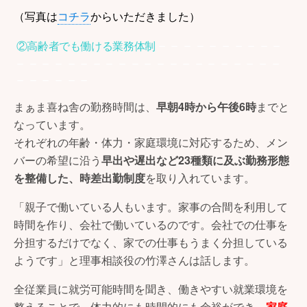
（写真は
コチラ
からいただきました）
－－－－－－－－－－
②高齢者でも働ける業務体制
－－－－－－－－－－－－－－－－－－－－－
－－－－－－
まぁま喜ね舎の勤務時間は、
早朝4時から午後6時
までと
なっています。
それぞれの年齢・体力・家庭環境に対応するため、メン
バーの希望に沿う
早出や遅出など23種類に及ぶ勤務形態
を整備した、時差出勤制度
を取り入れています。
「親子で働いている人もいます。家事の合間を利用して
時間を作り、会社で働いているのです。会社での仕事を
分担するだけでなく、家での仕事もうまく分担している
ようです」と理事相談役の竹澤さんは話します。
全従業員に就労可能時間を聞き、働きやすい就業環境を
整えることで、体力的にも時間的にも余裕ができ、
家庭