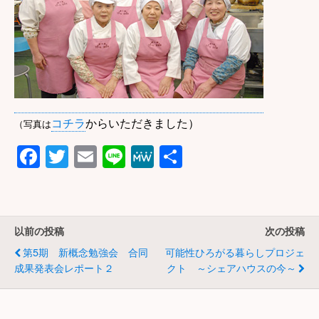
コチラ
からいただきました）
（写真は
F
T
E
Li
M
共
a
wi
m
n
e
有
c
tt
ail
e
W
e
er
e
以前の投稿
次の投稿
b
第5期 新概念勉強会 合同
可能性ひろがる暮らしプロジェ
o
成果発表会レポート２
クト ～シェアハウスの今～
o
k