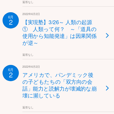
返答なし
2022年6月2日
6月
2
【実現塾】3/26～ 人類の起源
① 人類って何？ ～「道具の
使用から知能発達」は因果関係
が逆～
返答なし
2022年6月2日
6月
2
アメリカで、パンデミック後
の子どもたちの「双方向の会
話」能力と読解力が壊滅的な崩
壊に瀕している
返答なし