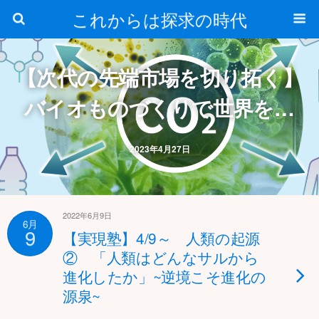
これからは探求の時代
【次代の先端市場を切り拓く】
バイオものづくりで世界をリ
ードするには？
2023年4月27日
2022年6月9日
6月
9
【実現塾】4/9～ 人類の起源
② 「人類はどんなサルから
進化したか」~逆境こそ進化の
源泉~